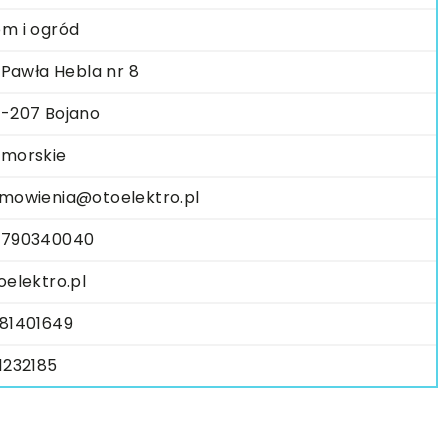
m i ogród
. Pawła Hebla nr 8
-207 Bojano
morskie
mowienia@otoelektro.pl
790340040
oelektro.pl
81401649
1232185