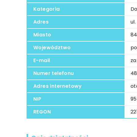
Kategoria
Do
Adres
ul
Miasto
84
Województwo
po
E-mail
za
Numer telefonu
48
Adres internetowy
ot
NIP
95
REGON
22