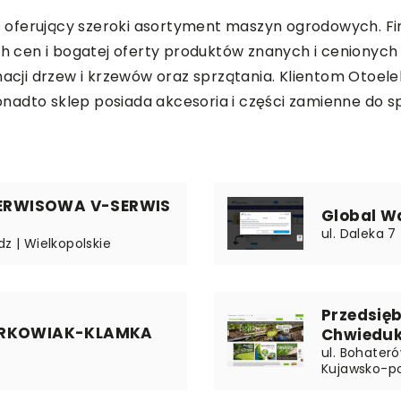
is oferujący szeroki asortyment maszyn ogrodowych. Fir
nych cen i bogatej oferty produktów znanych i cenion
nacji drzew i krzewów oraz sprzątania. Klientom Otoel
nadto sklep posiada akcesoria i części zamienne do s
ERWISOWA V-SERWIS
Global Wa
ul. Daleka 7
z | Wielkopolskie
Przedsię
TURKOWIAK-KLAMKA
Chwiedu
ul. Bohater
Kujawsko-p