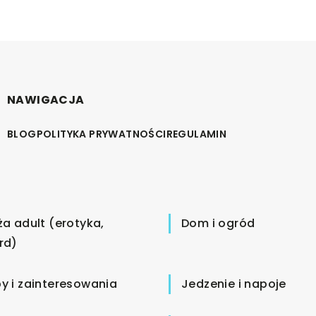
NAWIGACJA
BLOG
POLITYKA PRYWATNOŚCI
REGULAMIN
ża adult (erotyka,
Dom i ogród
rd)
y i zainteresowania
Jedzenie i napoje