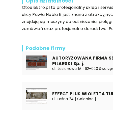
Opis działalności
Otoelektro.pl
to profesjonalny sklep i serw
ulicy Pawła Hebla 8 jest znana z atrakcyj
znajdują się maszyny do odśnieżania, pielęg
zamówień oraz profesjonalne doradztwo. Po
Podobne firmy
AUTORYZOWANA FIRMA S
PILARSKI Sp. j.
ul. Jesionowa 1A | 62-020 Swarzęd
EFFECT PLUS WIOLETTA 
ul. Leśna 24 | Gołanice | -