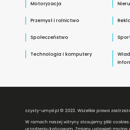
Motoryzacja
Nier
Przemysł i rolnictwo
Rekl
Społeczeństwo
Spor
Technologia i komputery
Wiad
Info
czysty-umysl.pl © 2023. Wszelkie prawa zastrzeż
W ramach naszej witryny stosujemy pliki cookies
urządzeniu końcowym. Zmiany ustawień można 