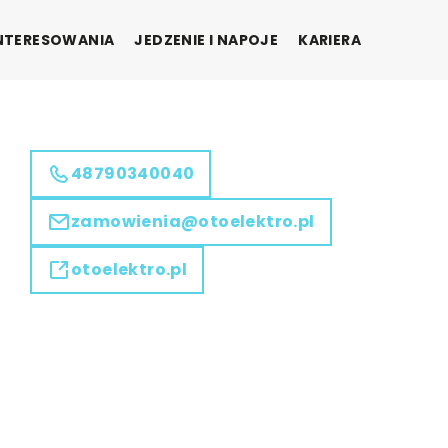
INTERESOWANIA
JEDZENIE I NAPOJE
KARIERA
48790340040
zamowienia@otoelektro.pl
otoelektro.pl