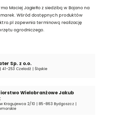
ma Maciej Jagiełło z siedzibą w Bojano na
ych marek. Wśród dostępnych produktów
ektro.pl zapewnia terminową realizację
przętu ogrodniczego.
ter Sp. z o.o.
 | 41-253 Czeladź | Śląskie
biorstwo Wielobranżowe Jakub
k
ów Kragujewca 2/10 | 85-863 Bydgoszcz |
omorskie