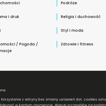
uchomości
Podróże
ama i druk
Religia i duchowość
t
Styl i moda
omości / Pogoda /
Zdrowie i fitness
rmacje
one.
. Korzystanie z witryny bez zmiany ustawień dot. cookies o
dokonać w każdym momencie. Więcej szczegółów na podstr