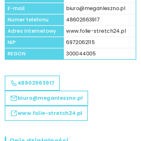
E-mail
biuro@meganleszno.pl
Numer telefonu
48602663917
Adres internetowy
www.folie-stretch24.pl
NIP
6972062115
REGON
300044005
48602663917
biuro@meganleszno.pl
www.folie-stretch24.pl
Opis działalności