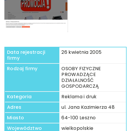
Data rejestracji
26 kwietnia 2005
firmy
Rodzaj firmy
OSOBY FIZYCZNE
PROWADZĄCE
DZIAŁALNOŚĆ
GOSPODARCZĄ
Kategoria
Reklama i druk
Adres
ul. Jana Kazimierza 48
Miasto
64-100 Leszno
Województwo
wielkopolskie