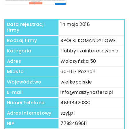
Data rejestracji
14 maja 2018
firmy
Rodzaj firmy
SPÓŁKI KOMANDYTOWE
Kategoria
Hobby i zainteresowania
Adres
Wołczyńska 50
Miasto
60-167 Poznań
Województwo
wielkopolskie
E-mail
info@maszynosfera.pl
Numer telefonu
48618420330
Adres internetowy
szyj.pl
NIP
7792489611