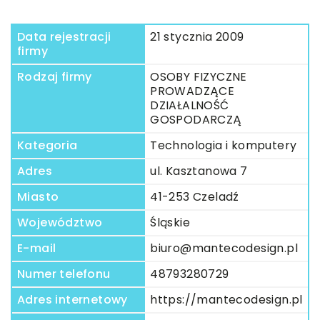
Data rejestracji
21 stycznia 2009
firmy
Rodzaj firmy
OSOBY FIZYCZNE
PROWADZĄCE
DZIAŁALNOŚĆ
GOSPODARCZĄ
Kategoria
Technologia i komputery
Adres
ul. Kasztanowa 7
Miasto
41-253 Czeladź
Województwo
Śląskie
E-mail
biuro@mantecodesign.pl
Numer telefonu
48793280729
Adres internetowy
https://mantecodesign.pl