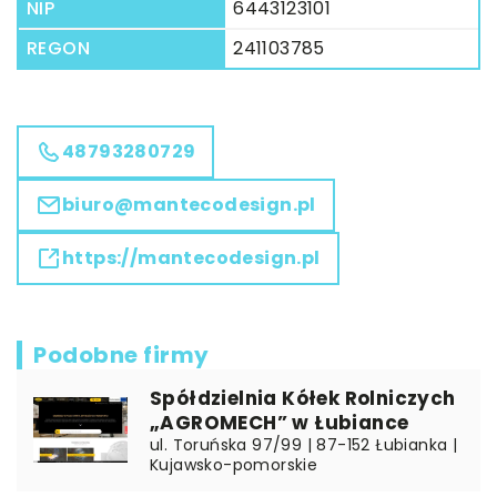
NIP
6443123101
REGON
241103785
48793280729
biuro@mantecodesign.pl
https://mantecodesign.pl
Podobne firmy
Spółdzielnia Kółek Rolniczych
„AGROMECH” w Łubiance
ul. Toruńska 97/99 | 87-152 Łubianka |
Kujawsko-pomorskie