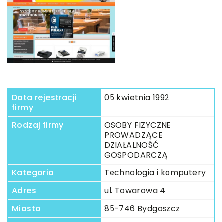
Data rejestracji
05 kwietnia 1992
firmy
Rodzaj firmy
OSOBY FIZYCZNE
PROWADZĄCE
DZIAŁALNOŚĆ
GOSPODARCZĄ
Kategoria
Technologia i komputery
Adres
ul. Towarowa 4
Miasto
85-746 Bydgoszcz