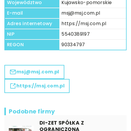
Województwo
Kujawsko-pomorskie
E-mail
msj@msj.com.pl
Adres internetowy
https://msj.com.pl
NIP
5540389197
REGON
90334797
msj@msj.com.pl
https://msj.com.pl
Podobne firmy
DI-ZET SPÓŁKA Z
OGRANICZONĄ