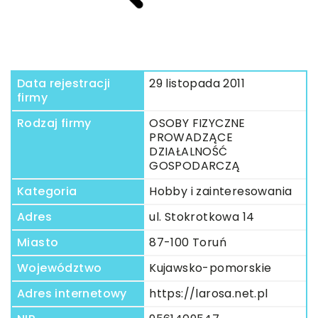
Data rejestracji
29 listopada 2011
firmy
Rodzaj firmy
OSOBY FIZYCZNE
PROWADZĄCE
DZIAŁALNOŚĆ
GOSPODARCZĄ
Kategoria
Hobby i zainteresowania
Adres
ul. Stokrotkowa 14
Miasto
87-100 Toruń
Województwo
Kujawsko-pomorskie
Adres internetowy
https://larosa.net.pl