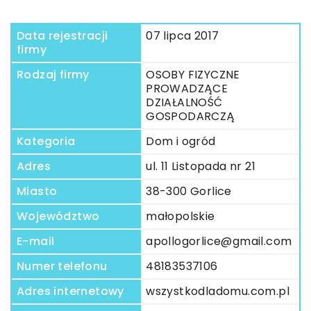
Data rejestracji
07 lipca 2017
firmy
Rodzaj firmy
OSOBY FIZYCZNE
PROWADZĄCE
DZIAŁALNOŚĆ
GOSPODARCZĄ
Kategoria
Dom i ogród
Adres
ul. 11 Listopada nr 21
Miasto
38-300 Gorlice
Województwo
małopolskie
E-mail
apollogorlice@gmail.com
Numer telefonu
48183537106
Adres internetowy
wszystkodladomu.com.pl