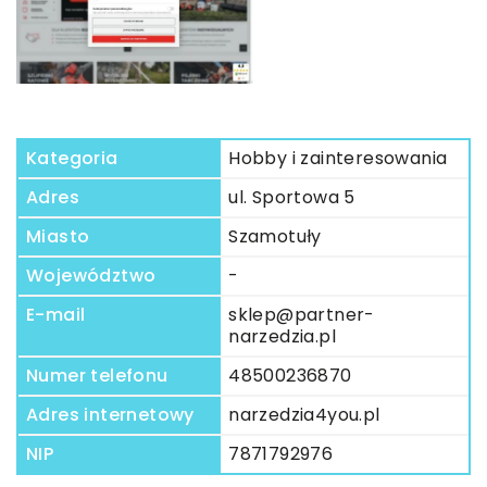
Kategoria
Hobby i zainteresowania
Adres
ul. Sportowa 5
Miasto
Szamotuły
Województwo
-
E-mail
sklep@partner-
narzedzia.pl
Numer telefonu
48500236870
Adres internetowy
narzedzia4you.pl
NIP
7871792976