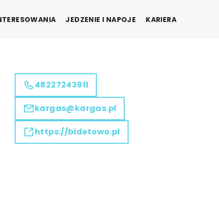
INTERESOWANIA
JEDZENIE I NAPOJE
KARIERA
48227243911
kargas@kargas.pl
https://bidetowo.pl