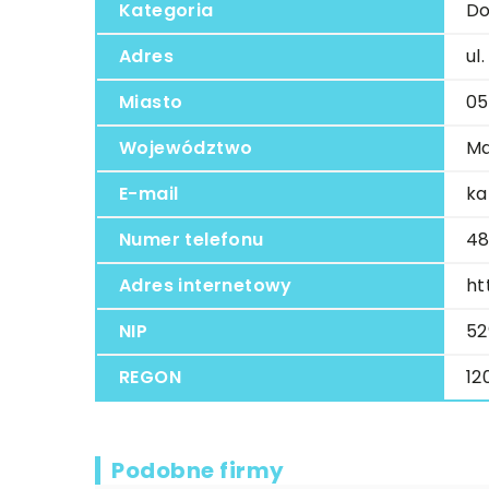
Kategoria
Do
Adres
ul
Miasto
05
Województwo
Ma
E-mail
ka
Numer telefonu
48
Adres internetowy
ht
NIP
52
REGON
12
Podobne firmy