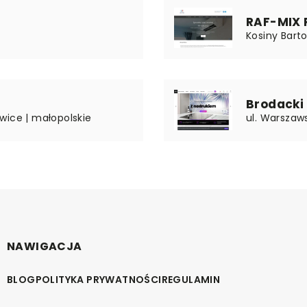
RAF-MIX 
Kosiny Bart
Brodacki
wice | małopolskie
ul. Warszaw
NAWIGACJA
BLOG
POLITYKA PRYWATNOŚCI
REGULAMIN