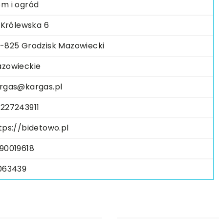
m i ogród
. Królewska 6
-825 Grodzisk Mazowiecki
zowieckie
rgas@kargas.pl
227243911
tps://bidetowo.pl
90019618
063439