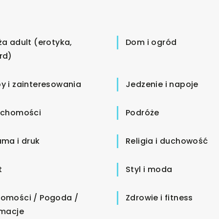
ża adult (erotyka,
Dom i ogród
rd)
y i zainteresowania
Jedzenie i napoje
uchomości
Podróże
ama i druk
Religia i duchowość
t
Styl i moda
omości / Pogoda /
Zdrowie i fitness
rmacje