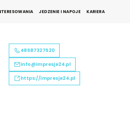
INTERESOWANIA
JEDZENIE I NAPOJE
KARIERA
48587327520
info@impresje24.pl
https://impresje24.pl