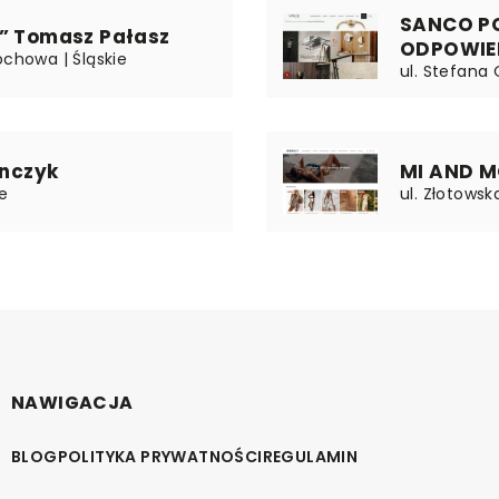
SANCO P
k” Tomasz Pałasz
ODPOWIE
ochowa | Śląskie
ul. Stefana 
onczyk
MI AND MO
e
ul. Złotowsk
NAWIGACJA
BLOG
POLITYKA PRYWATNOŚCI
REGULAMIN