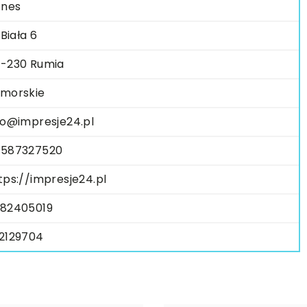
znes
 Biała 6
-230 Rumia
morskie
fo@impresje24.pl
587327520
tps://impresje24.pl
82405019
2129704