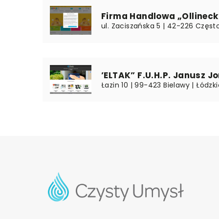
Firma Handlowa „Ollinec
ul. Zaciszańska 5 | 42-226 Częst
’ELTAK” F.U.H.P. Janusz J
Łazin 10 | 99-423 Bielawy | Łódzki