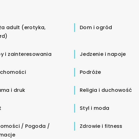
ża adult (erotyka,
Dom i ogród
rd)
y i zainteresowania
Jedzenie i napoje
uchomości
Podróże
ama i druk
Religia i duchowość
t
Styl i moda
omości / Pogoda /
Zdrowie i fitness
rmacje