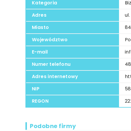
Kategoria
Bi
Adres
ul.
Miasto
84
Województwo
Po
E-mail
in
Numer telefonu
48
Adres internetowy
ht
NIP
58
REGON
22
Podobne firmy