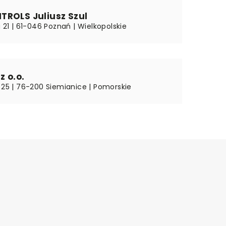
TROLS Juliusz Szul
a 21 | 61-046 Poznań | Wielkopolskie
z o.o.
a 25 | 76-200 Siemianice | Pomorskie