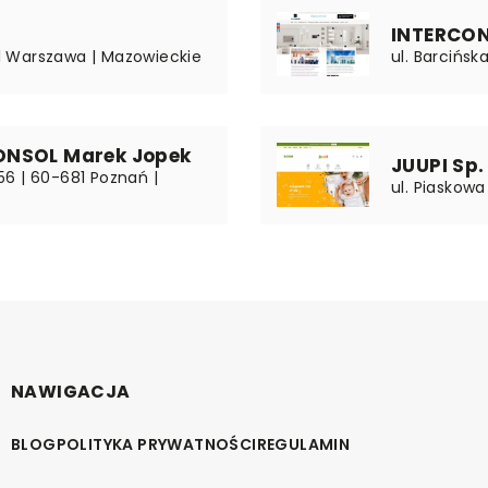
INTERCON
031 Warszawa | Mazowieckie
ul. Barcińsk
ONSOL Marek Jopek
JUUPI Sp. 
6 | 60-681 Poznań |
ul. Piaskow
NAWIGACJA
BLOG
POLITYKA PRYWATNOŚCI
REGULAMIN