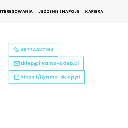
INTERESOWANIA
JEDZENIE I NAPOJE
KARIERA
48774427164
sklep@iiyama-sklep.pl
https://iiyama-sklep.pl