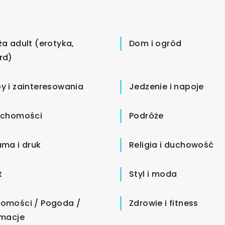
ża adult (erotyka,
Dom i ogród
rd)
y i zainteresowania
Jedzenie i napoje
uchomości
Podróże
ama i druk
Religia i duchowość
t
Styl i moda
omości / Pogoda /
Zdrowie i fitness
rmacje