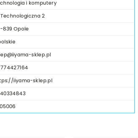
chnologia i komputery
. Technologiczna 2
-839 Opole
olskie
lep@iiyama-sklep.pl
774427164
tps://iiyama-sklep.pl
40334843
05006