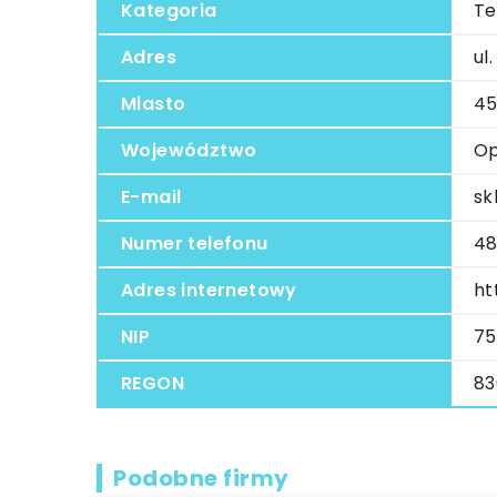
Kategoria
Te
Adres
ul
Miasto
45
Województwo
Op
E-mail
sk
Numer telefonu
48
Adres internetowy
ht
NIP
75
REGON
83
Podobne firmy