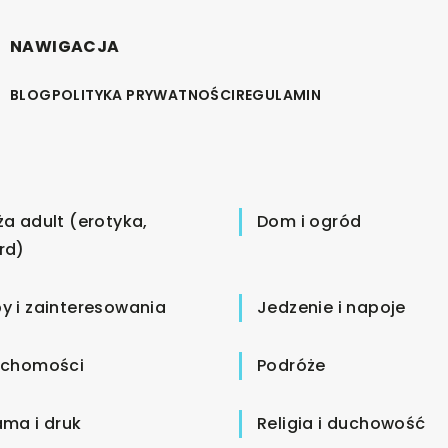
NAWIGACJA
BLOG
POLITYKA PRYWATNOŚCI
REGULAMIN
ża adult (erotyka,
Dom i ogród
rd)
y i zainteresowania
Jedzenie i napoje
uchomości
Podróże
ama i druk
Religia i duchowość