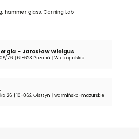
g,
hammer glass
, Corning Lab
nergia – Jarosław Wielgus
20F/76 | 61-623 Poznań | Wielkopolskie
A
yka 26 | 10-062 Olsztyn | warmińsko-mazurskie