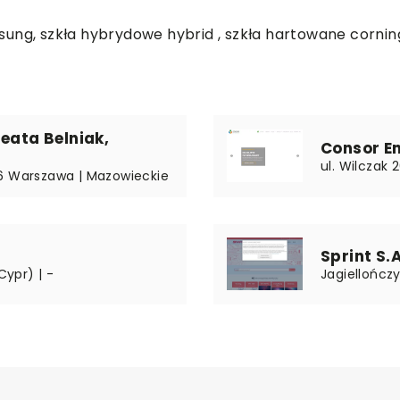
ung, szkła hybrydowe hybrid , szkła hartowane cornin
eata Belniak,
Consor E
ul. Wilczak 
26 Warszawa | Mazowieckie
Sprint S.
Cypr) | -
Jagiellończ