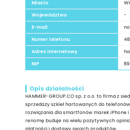
Miasto
Wr
Województwo
-
E-mail
no
Numer telefonu
48
Adres internetowy
ha
NIP
89
Opis działalności
HAMMER-GROUP.CO sp. z o.o. to firma z sied
sprzedaży szkieł hartowanych do telefonów
rozwiązania dla smartfonów marek iPhone i
renomę buduje na wielu pozytywnych opini
płatności i dostawy swoich produktów.