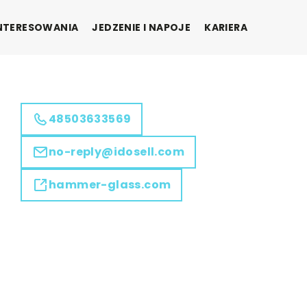
INTERESOWANIA
JEDZENIE I NAPOJE
KARIERA
48503633569
no-reply@idosell.com
hammer-glass.com