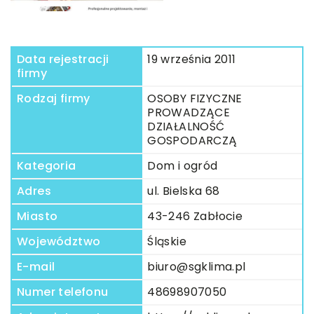
Data rejestracji
19 września 2011
firmy
Rodzaj firmy
OSOBY FIZYCZNE
PROWADZĄCE
DZIAŁALNOŚĆ
GOSPODARCZĄ
Kategoria
Dom i ogród
Adres
ul. Bielska 68
Miasto
43-246 Zabłocie
Województwo
Śląskie
E-mail
biuro@sgklima.pl
Numer telefonu
48698907050