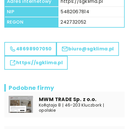
Adres internetowy
https://sgklima.pl
NIP
5482067814
REGON
242732052
48698907050
biuro@sgklima.pl
https://sgklima.pl
Podobne firmy
MWM TRADE Sp. z o.o.
Kołłątaja 8 | 46-203 Kluczbork |
opolskie