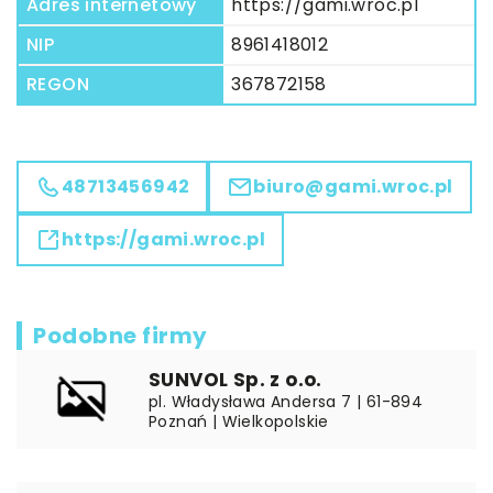
Adres internetowy
https://gami.wroc.pl
NIP
8961418012
REGON
367872158
48713456942
biuro@gami.wroc.pl
https://gami.wroc.pl
Podobne firmy
SUNVOL Sp. z o.o.
pl. Władysława Andersa 7 | 61-894
Poznań | Wielkopolskie