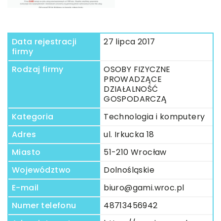
Data rejestracji
27 lipca 2017
firmy
Rodzaj firmy
OSOBY FIZYCZNE
PROWADZĄCE
DZIAŁALNOŚĆ
GOSPODARCZĄ
Kategoria
Technologia i komputery
Adres
ul. Irkucka 18
Miasto
51-210 Wrocław
Województwo
Dolnośląskie
E-mail
biuro@gami.wroc.pl
Numer telefonu
48713456942