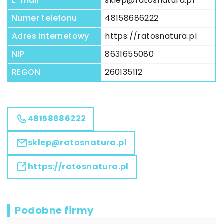
E-mail
sklep@ratosnatura.pl
Numer telefonu
48158686222
Adres internetowy
https://ratosnatura.pl
NIP
8631655080
REGON
260135112
48158686222
sklep@ratosnatura.pl
https://ratosnatura.pl
Podobne firmy