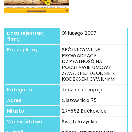
Data rejestracji
01 lutego 2007
firmy
Rodzaj firmy
SPÓŁKI CYWILNE
PROWADZĄCE
DZIAŁALNOŚĆ NA
PODSTAWIE UMOWY
ZAWARTEJ ZGODNIE Z
KODEKSEM CYWILNYM
Kategoria
Jedzenie i napoje
Adres
Olszownica 75
Miasto
27-552 Baćkowice
Województwo
Świętokrzyskie