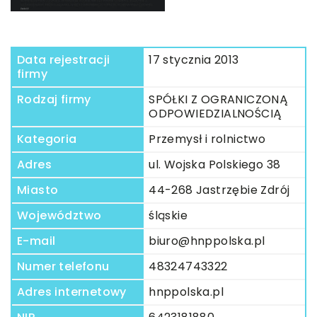
Data rejestracji
17 stycznia 2013
firmy
Rodzaj firmy
SPÓŁKI Z OGRANICZONĄ
ODPOWIEDZIALNOŚCIĄ
Kategoria
Przemysł i rolnictwo
Adres
ul. Wojska Polskiego 38
Miasto
44-268 Jastrzębie Zdrój
Województwo
śląskie
E-mail
biuro@hnppolska.pl
Numer telefonu
48324743322
Adres internetowy
hnppolska.pl