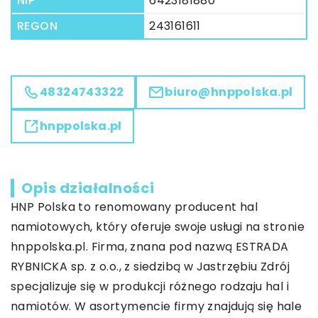
NIP
6423181880
REGON
243161611
48324743322
biuro@hnppolska.pl
hnppolska.pl
Opis działalności
HNP Polska to renomowany
producent hal
namiotowych
, który oferuje swoje usługi na stronie
hnppolska.pl. Firma, znana pod nazwą ESTRADA
RYBNICKA sp. z o.o., z siedzibą w Jastrzębiu Zdrój
specjalizuje się w produkcji różnego rodzaju hal i
namiotów. W asortymencie firmy znajdują się hale