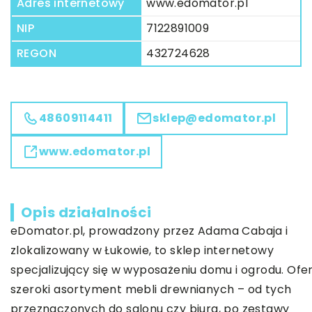
Adres internetowy
www.edomator.pl
NIP
7122891009
REGON
432724628
48609114411
sklep@edomator.pl
www.edomator.pl
Opis działalności
eDomator.pl, prowadzony przez Adama Cabaja i
zlokalizowany w Łukowie, to sklep internetowy
specjalizujący się w wyposażeniu domu i ogrodu. Ofe
szeroki asortyment mebli drewnianych – od tych
przeznaczonych do salonu czy biura, po zestawy