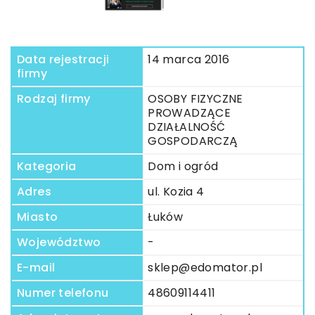
Data rejestracji
14 marca 2016
firmy
Rodzaj firmy
OSOBY FIZYCZNE
PROWADZĄCE
DZIAŁALNOŚĆ
GOSPODARCZĄ
Kategoria
Dom i ogród
Adres
ul. Kozia 4
Miasto
Łuków
Województwo
-
E-mail
sklep@edomator.pl
Numer telefonu
48609114411