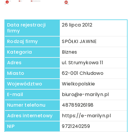
Data rejestracji
26 lipca 2012
firmy
Rodzaj firmy
SPÓŁKI JAWNE
Kategoria
Biznes
Adres
ul. Strumykowa 11
Miasto
62-001 Chludowo
Województwo
Wielkopolskie
E-mail
biuro@e-marilyn.pl
Numer telefonu
48785926198
Adres internetowy
https://e-marilyn.pl
NIP
9721240259