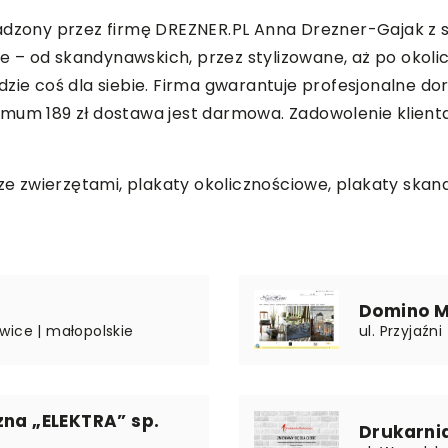
adzony przez firmę DREZNER.PL Anna Drezner-Gajak z si
 – od skandynawskich, przez stylizowane, aż po okoli
dzie coś dla siebie. Firma gwarantuje profesjonalne d
mum 189 zł dostawa jest darmowa. Zadowolenie klienta 
 ze zwierzętami, plakaty okolicznościowe, plakaty ska
Domino M
wice | małopolskie
ul. Przyjaźn
zna „ELEKTRA” sp.
Drukarni