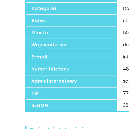
Kategoria
Do
Adres
ul
Miasto
50
Województwo
do
E-mail
in
Numer telefonu
4
Adres internetowy
sc
NIP
77
REGON
36