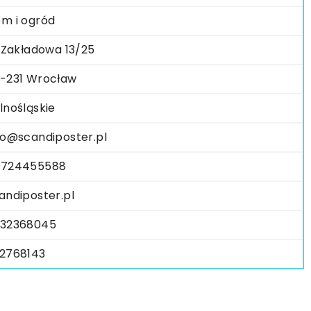
m i ogród
. Zakładowa 13/25
-231 Wrocław
lnośląskie
fo@scandiposter.pl
8724455588
andiposter.pl
32368045
2768143