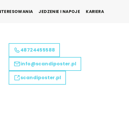
INTERESOWANIA
JEDZENIE I NAPOJE
KARIERA
48724455588
info@scandiposter.pl
scandiposter.pl