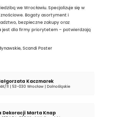
edzibą we Wrocławiu. Specjalizuje się w
cznościowe. Bogaty asortyment i
oradztwo, bezpieczne zakupy oraz
jest dla firmy priorytetem – potwierdzają
ndynawskie,
Scandi Poster
ałgorzata Kaczmarek
i 4K/11 | 53-030 Wrocław | Dolnośląskie
a Dekoracji Marta Knap