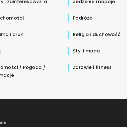
y i zainteresowania
Jedzenie i napoje
uchomości
Podróże
ama i druk
Religia i duchowość
t
Styl i moda
omości / Pogoda /
Zdrowie i fitness
rmacje
one.