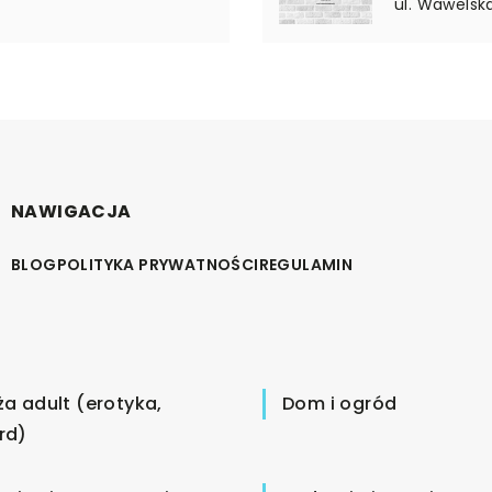
ul. Wawelska
NAWIGACJA
BLOG
POLITYKA PRYWATNOŚCI
REGULAMIN
ża adult (erotyka,
Dom i ogród
rd)