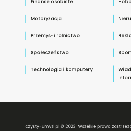
Finanse osobiste
Hobb
Motoryzacja
Nier
Przemysł i rolnictwo
Rekl
Społeczeństwo
Spor
Technologia i komputery
Wiad
Info
czysty-umysl.pl © 2023. Wszelkie prawa zastrzeż