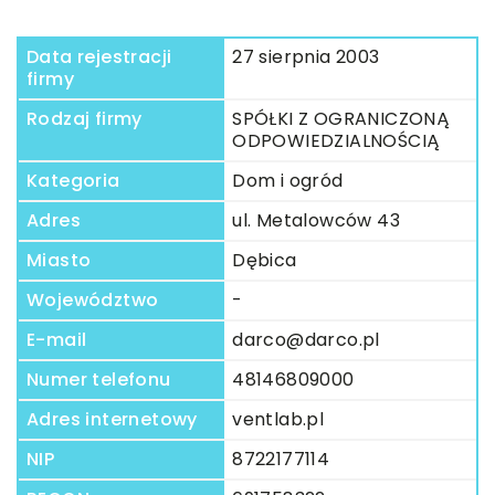
Data rejestracji
27 sierpnia 2003
firmy
Rodzaj firmy
SPÓŁKI Z OGRANICZONĄ
ODPOWIEDZIALNOŚCIĄ
Kategoria
Dom i ogród
Adres
ul. Metalowców 43
Miasto
Dębica
Województwo
-
E-mail
darco@darco.pl
Numer telefonu
48146809000
Adres internetowy
ventlab.pl
NIP
8722177114