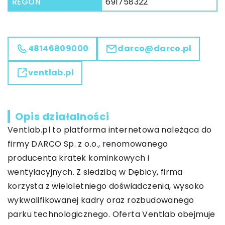
REGON
691758322
48146809000
darco@darco.pl
ventlab.pl
Opis działalności
Ventlab.pl to platforma internetowa należąca do
firmy DARCO Sp. z o.o., renomowanego
producenta kratek kominkowych i
wentylacyjnych. Z siedzibą w Dębicy, firma
korzysta z wieloletniego doświadczenia, wysoko
wykwalifikowanej kadry oraz rozbudowanego
parku technologicznego. Oferta Ventlab obejmuje