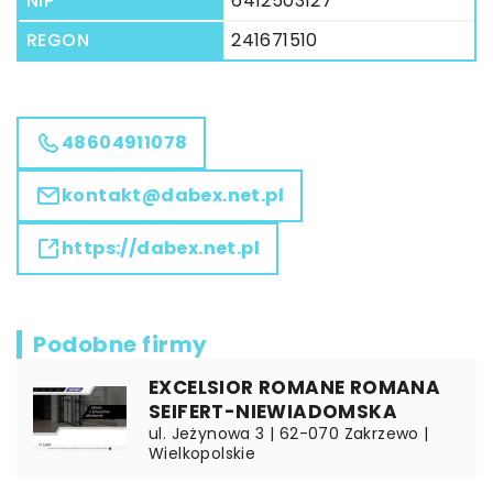
NIP
6412503127
REGON
241671510
48604911078
kontakt@dabex.net.pl
https://dabex.net.pl
Podobne firmy
EXCELSIOR ROMANE ROMANA
SEIFERT-NIEWIADOMSKA
ul. Jeżynowa 3 | 62-070 Zakrzewo |
Wielkopolskie