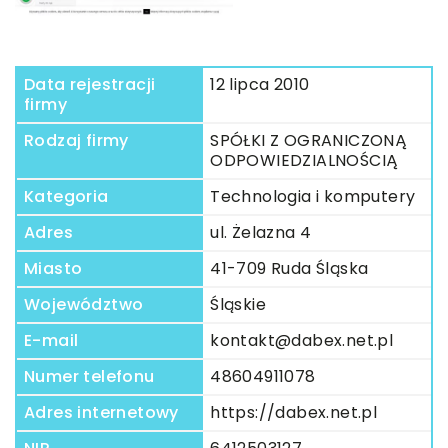
Data rejestracji
12 lipca 2010
firmy
Rodzaj firmy
SPÓŁKI Z OGRANICZONĄ
ODPOWIEDZIALNOŚCIĄ
Kategoria
Technologia i komputery
Adres
ul. Żelazna 4
Miasto
41-709 Ruda Śląska
Województwo
Śląskie
E-mail
kontakt@dabex.net.pl
Numer telefonu
48604911078
Adres internetowy
https://dabex.net.pl