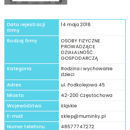
Data rejestracji
14 maja 2018
firmy
Rodzaj firmy
OSOBY FIZYCZNE
PROWADZĄCE
DZIAŁALNOŚĆ
GOSPODARCZĄ
Kategoria
Rodzina i wychowanie
dzieci
Adres
ul. Podkolejowa 45
Miasto
42-200 Częstochowa
Województwo
śląskie
E-mail
sklep@muminky.pl
Numer telefonu
48577747272