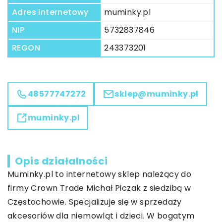
Adres internetowy
muminky.pl
NIP
5732837846
REGON
243373201
48577747272
sklep@muminky.pl
muminky.pl
Opis działalności
Muminky
.pl to internetowy sklep należący do
firmy Crown Trade Michał Piczak z siedzibą w
Częstochowie. Specjalizuje się w sprzedaży
akcesoriów dla niemowląt i dzieci. W bogatym