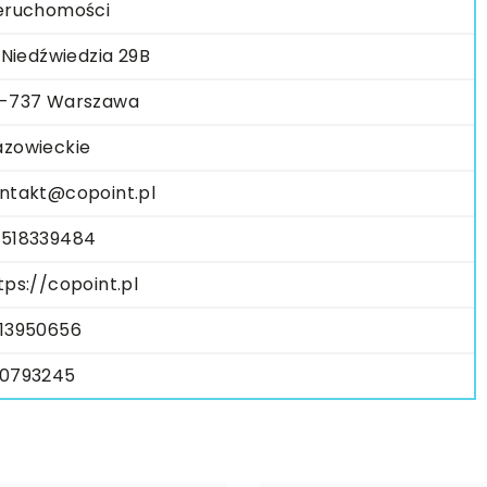
eruchomości
. Niedźwiedzia 29B
-737 Warszawa
zowieckie
ntakt@copoint.pl
518339484
tps://copoint.pl
13950656
0793245