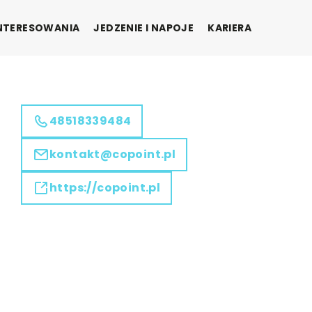
INTERESOWANIA
JEDZENIE I NAPOJE
KARIERA
48518339484
kontakt@copoint.pl
https://copoint.pl