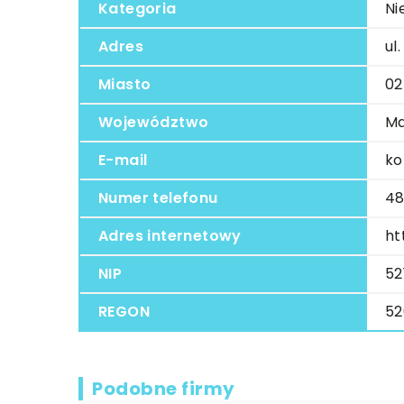
Kategoria
Ni
Adres
ul
Miasto
02
Województwo
Ma
E-mail
ko
Numer telefonu
48
Adres internetowy
ht
NIP
52
REGON
52
Podobne firmy