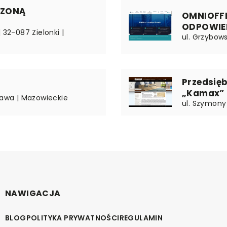
CZONĄ
OMNIOFF
ODPOWIE
 32-087 Zielonki |
ul. Grzybow
Przedsię
„Kamax” 
zawa | Mazowieckie
ul. Szymony
NAWIGACJA
BLOG
POLITYKA PRYWATNOŚCI
REGULAMIN