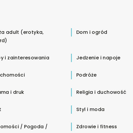
ża adult (erotyka,
Dom i ogród
rd)
y i zainteresowania
Jedzenie i napoje
uchomości
Podróże
ama i druk
Religia i duchowość
t
Styl i moda
omości / Pogoda /
Zdrowie i fitness