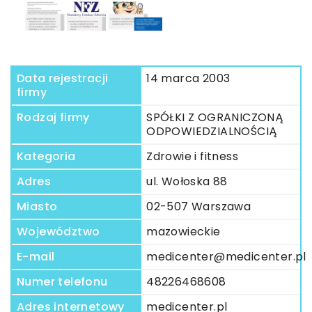
Data rejestracji
14 marca 2003
firmy
Rodzaj firmy
SPÓŁKI Z OGRANICZONĄ
ODPOWIEDZIALNOŚCIĄ
Kategoria
Zdrowie i fitness
Adres
ul. Wołoska 88
Miasto
02-507 Warszawa
Województwo
mazowieckie
E-mail
medicenter@medicenter.pl
Numer telefonu
48226468608
Adres internetowy
medicenter.pl