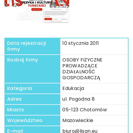
Data rejestracji
10 stycznia 2011
firmy
Rodzaj firmy
OSOBY FIZYCZNE
PROWADZĄCE
DZIAŁALNOŚĆ
GOSPODARCZĄ
Kategoria
Edukacja
Adres
ul. Pogodna 8
Miasto
05-123 Chotomów
Województwo
Mazowieckie
E-mail
biuro@lisan.eu