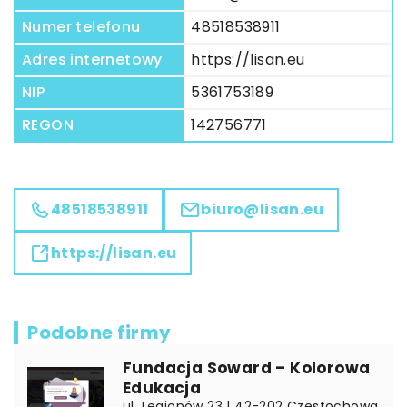
Numer telefonu
48518538911
Adres internetowy
https://lisan.eu
NIP
5361753189
REGON
142756771
48518538911
biuro@lisan.eu
https://lisan.eu
Podobne firmy
Fundacja Soward – Kolorowa
Edukacja
ul. Legionów 23 | 42-202 Częstochowa