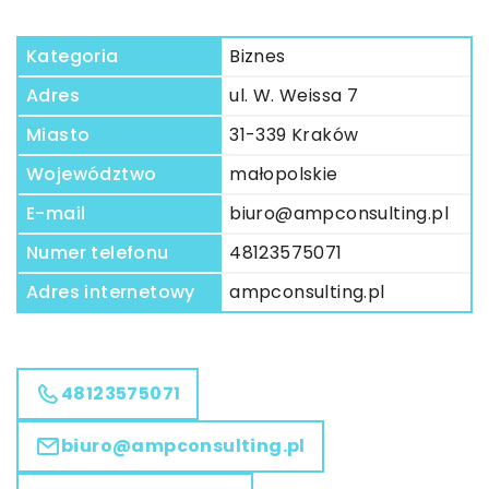
Kategoria
Biznes
Adres
ul. W. Weissa 7
Miasto
31-339 Kraków
Województwo
małopolskie
E-mail
biuro@ampconsulting.pl
Numer telefonu
48123575071
Adres internetowy
ampconsulting.pl
48123575071
biuro@ampconsulting.pl