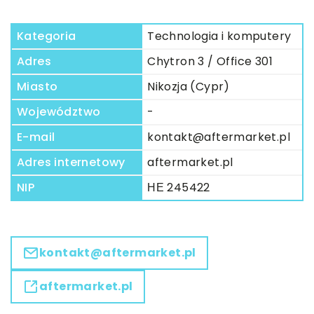
Kategoria
Technologia i komputery
Adres
Chytron 3 / Office 301
Miasto
Nikozja (Cypr)
Województwo
-
E-mail
kontakt@aftermarket.pl
Adres internetowy
aftermarket.pl
NIP
ΗΕ 245422
kontakt@aftermarket.pl
aftermarket.pl