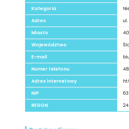
Kategoria
Ni
Adres
ul
Miasto
40
Województwo
Śl
E-mail
bi
Numer telefonu
48
Adres internetowy
ht
NIP
63
REGON
24