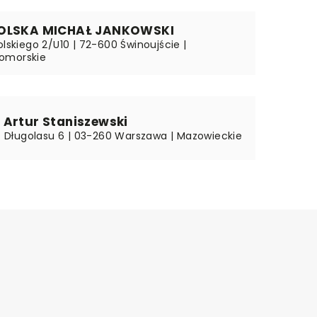
POLSKA MICHAŁ JANKOWSKI
olskiego 2/U10 | 72-600 Świnoujście |
omorskie
 Artur Staniszewski
a z Długolasu 6 | 03-260 Warszawa | Mazowieckie