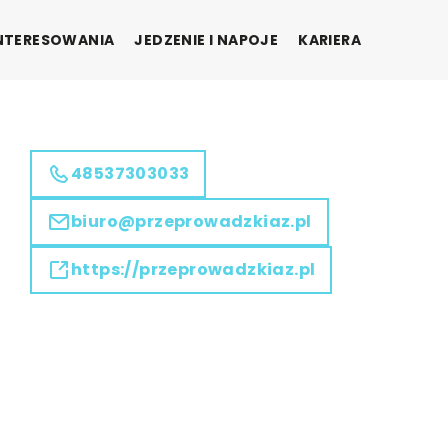
INTERESOWANIA
JEDZENIE I NAPOJE
KARIERA
48537303033
biuro@przeprowadzkiaz.pl
https://przeprowadzkiaz.pl