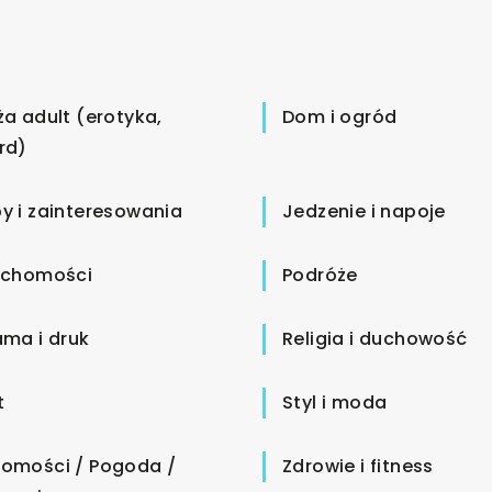
ża adult (erotyka,
Dom i ogród
rd)
y i zainteresowania
Jedzenie i napoje
uchomości
Podróże
ama i druk
Religia i duchowość
t
Styl i moda
omości / Pogoda /
Zdrowie i fitness