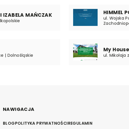
HIMMEL 
CI IZABELA MAŃCZAK
ul. Wojska P
lkopolskie
Zachodniop
My House
ce | Dolnośląskie
ul. Mikołaj
NAWIGACJA
BLOG
POLITYKA PRYWATNOŚCI
REGULAMIN