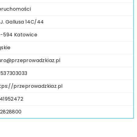
eruchomości
. J. Gallusa 14C/44
-594 Katowice
ąskie
uro@przeprowadzkiaz.pl
537303033
tps://przeprowadzkiaz.pl
41952472
2828800